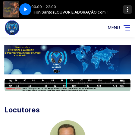
00:00 - 22:00
Tem Azeite_ Você Tem Óleo_ (Ao Vivo)
ORAÇÃO com Gelson Santos
LOUVOR E ADORAÇÃO com Gelson Santos
Clamor Pelas Nações - Você Tem 
MENU
Locutores